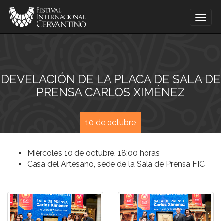
Togg
navig
DEVELACIÓN DE LA PLACA DE SALA DE
PRENSA CARLOS XIMÉNEZ
10 de octubre
Miércoles 10 de octubre, 18:00 horas
Casa del Artesano, sede de la Sala de Prensa FIC