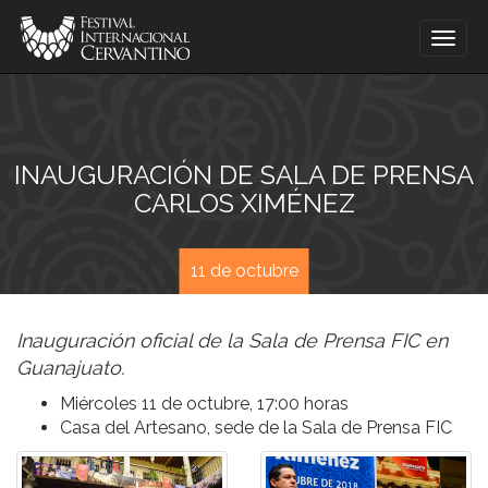
Togg
navig
INAUGURACIÓN DE SALA DE PRENSA
CARLOS XIMÉNEZ
11 de octubre
Inauguración oficial de la Sala de Prensa FIC en
Guanajuato.
Miércoles 11 de octubre, 17:00 horas
Casa del Artesano, sede de la Sala de Prensa FIC